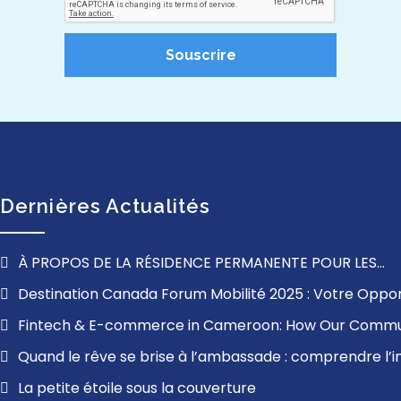
Souscrire
Dernières Actualités
À PROPOS DE LA RÉSIDENCE PERMANENTE POUR LES
FRANCOPHONES À L’EXTÉRIEUR DU QUÉBEC
Destination Canada Forum Mobilité 2025 : Votre Oppor
Travailler au Canada
Fintech & E-commerce in Cameroon: How Our Commu
Solutions Can Revolutionize Your User Experience
Quand le rêve se brise à l’ambassade : comprendre l’
refus de visa et trouver la force d’avancer
La petite étoile sous la couverture