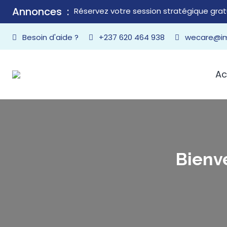
Annonces
otre session stratégique gratuite – Immigration 360° 30 min
Besoin d'aide ?
+237 620 464 938
wecare@im
Ac
Bienv