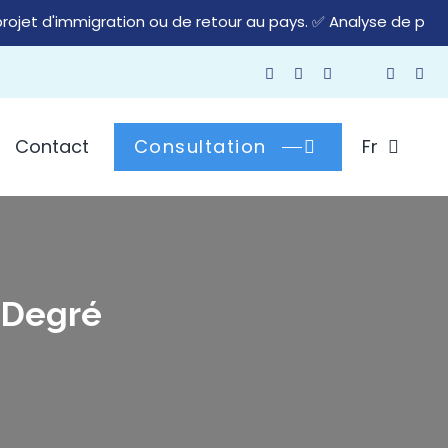
ur au pays. ✅ Analyse de profil – ✅ Plan personnalisé – ✅ C
Contact
Consultation
Fr
 Degré