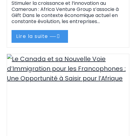
Stimuler la croissance et l’innovation au
Cameroun : Africa Venture Group s’associe à
Giift Dans le contexte économique actuel en
constante évolution, les entreprises
camerounaises – allant des banques
traditionnelles aux startups émergentes – ont
Lire la suite
besoin de nouvelles stratégies pour rester
compétitives et assurer une croissance
durable. C’est dans cette optique que Africa
Venture Group…
Continue reading