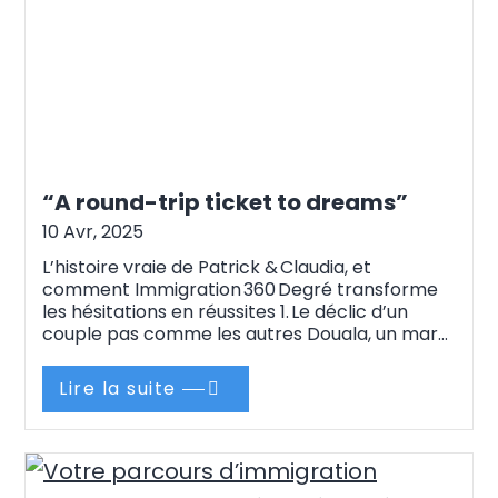
“A round-trip ticket to dreams”
10 Avr, 2025
L’histoire vraie de Patrick & Claudia, et
comment Immigration 360 Degré transforme
les hésitations en réussites 1. Le déclic d’un
couple pas comme les autres Douala, un mardi
soir étouffant. Patrick, 46 ans, ingénieur brillant
au salaire confortable d’1 000 000 FCFA,
Lire la suite
referme son ordinateur. À ses côtés, Claudia,
34 ans, gestionnaire déterminée, imagine déjà
des érables enneigés et des écoles bilingues
pour Paul…
Continue reading