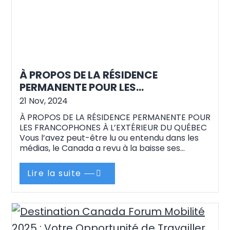
À PROPOS DE LA RÉSIDENCE
PERMANENTE POUR LES
FRANCOPHONES À L’EXTÉRIEUR DU
21 Nov, 2024
QUÉBEC
À PROPOS DE LA RÉSIDENCE PERMANENTE POUR
LES FRANCOPHONES À L’EXTÉRIEUR DU QUÉBEC
Vous l’avez peut-être lu ou entendu dans les
médias, le Canada a revu à la baisse ses
objectifs d’immigration pour favoriser une
croissance durable et mieux répondre aux
Lire la suite
besoins actuels du marché du travail.
Cependant, cette série de mesures récentes
n’affecte pas…
Continue reading