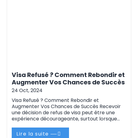
Visa Refusé ? Comment Rebondir et
Augmenter Vos Chances de Succès
24 Oct, 2024
Visa Refusé ? Comment Rebondir et
Augmenter Vos Chances de Succès Recevoir
une décision de refus de visa peut être une
expérience décourageante, surtout lorsque
des mois, voire des années de préparation,
sont remis en question. Que ce soit pour des
Lire la suite
études, un emploi, un regroupement familial ou