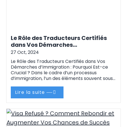
Le Rôle des Traducteurs Certifiés
dans Vos Démarches
d’Immigration : Pourquoi Est-ce
27 Oct, 2024
Crucial ?
Le Rôle des Traducteurs Certifiés dans Vos
Démarches d’Immigration : Pourquoi Est-ce
Crucial ? Dans le cadre d’un processus
d’immigration, l’un des éléments souvent sous-
estimés mais pourtant cruciaux est
la traduction certifiée des documents. Que
Lire la suite
vous postuliez pour un visa, une résidence
permanente ou un permis de travail, les
autorités exigent souvent des documents dans
la langue…
Continue reading