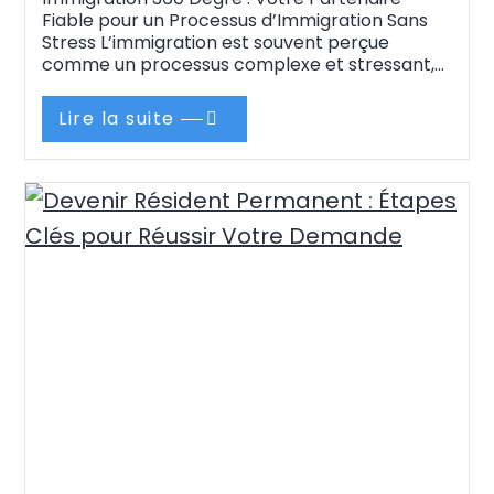
Fiable pour un Processus d’Immigration Sans
Stress L’immigration est souvent perçue
comme un processus complexe et stressant,
impliquant de nombreuses démarches
administratives, des documents à rassembler
Lire la suite
et des incertitudes à surmonter.
Chez Immigration 360 Degré, nous
comprenons ces défis et nous nous engageons
à vous accompagner à chaque étape de…
Continue reading