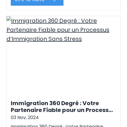
en or pour les professionnels camerounais de
décrocher des opportunités…
Continue reading
Immigration 360 Degré : Votre
Partenaire Fiable pour un Processus
d’Immigration Sans Stress
03 Nov, 2024
Immigration 360 Degré : Votre Partenaire