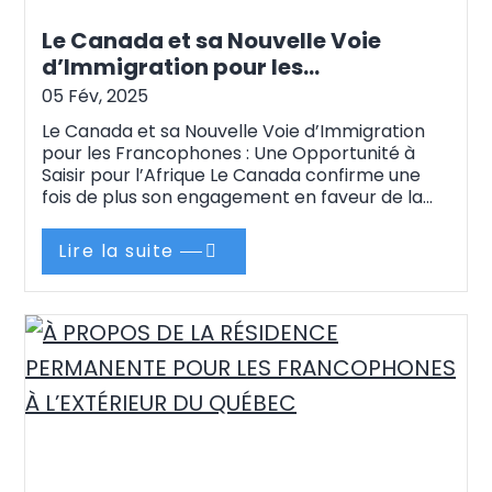
Le Canada et sa Nouvelle Voie
d’Immigration pour les
Francophones : Une Opportunité à
05 Fév, 2025
Saisir pour l’Afrique
Le Canada et sa Nouvelle Voie d’Immigration
pour les Francophones : Une Opportunité à
Saisir pour l’Afrique Le Canada confirme une
fois de plus son engagement en faveur de la
diversité et de l’inclusion avec le lancement
d’une nouvelle voie d’immigration destinée aux
Lire la suite
francophones. Cette initiative, récemment
dévoilée, ne manquera pas d’intéresser de
nombreux candidats,…
Continue reading