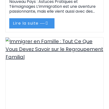
Nouveau Pays : Astuces Pratiques et
Témoignages L’immigration est une aventure
passionnante, mais elle vient aussi avec des
défis, notamment celui de l’intégration dans un
nouveau pays. Que vous partiez seul ou en
Lire la suite
famille, s’adapter à un nouvel environnement
culturel, social, et professionnel peut sembler
intimidant. Toutefois, avec une…
Continue
reading