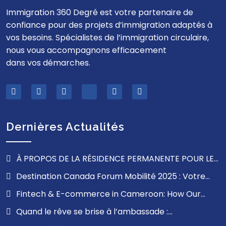
Immigration 360 Degré est votre partenaire de
confiance pour des projets d’immigration adaptés à
vos besoins. Spécialistes de l’immigration circulaire,
nous vous accompagnons efficacement
dans vos démarches.
Dernières Actualités
À PROPOS DE LA RÉSIDENCE PERMANENTE POUR LES
FRANCOPHONES À L’EXTÉRIEUR DU QUÉBEC
Destination Canada Forum Mobilité 2025 : Votre
Opportunité de Travailler au Canada
Fintech & E-commerce in Cameroon: How Our
Communication Solutions Can Revolutionize Your User
Quand le rêve se brise à l’ambassade :
Experience
comprendre l’impact d’un refus de visa et trouver la