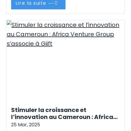
complète de services d’immigration,
Lire la suite
opportuns, efficaces, fiables et adaptés à vos
besoins, en vous accompagnant de A à Z dans
votre projet d’immigration vers le…
Continue
reading
Stimuler la croissance et
l’innovation au Cameroun : Africa
Venture Group s’associe à Giift
25 Mar, 2025