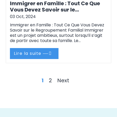
Immigrer en Famille : Tout Ce Que
Vous Devez Savoir sur le
Regroupement Familial
03 Oct, 2024
Immigrer en Famille : Tout Ce Que Vous Devez
Savoir sur le Regroupement Familial Immigrer
est un projet ambitieux, surtout lorsqu’il s’agit
de partir avec toute sa famille. Le
regroupement familial permet de réunir les
familles, souvent séparées en raison des
Lire la suite
démarches d’immigration. Si vous envisagez de
rejoindre votre conjoint ou vos enfants à
l’étranger,…
Continue reading
1
2
Next