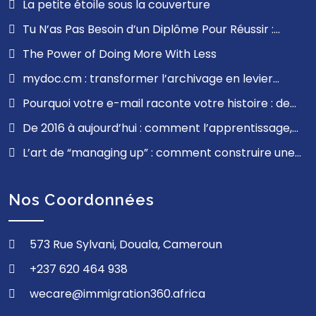
La petite étoile sous la couverture
force d’avancer
Tu N’as Pas Besoin d’un Diplôme Pour Réussir :
Leçons de Mon Parcours
The Power of Doing More With Less
mydoc.cm : transformer l’archivage en levier
stratégique pour les entreprises en Afrique
Pourquoi votre e-mail raconte votre histoire : de
francophone
Gmail à ProfessionalMail.cm, la souveraineté
De 2016 à aujourd’hui : comment l’apprentissage,
commence ici
l’empathie et la résilience ont façonné mon parcours
L’art de “managing up” : comment construire une
relation professionnelle solide avec ses supérieurs
Nos Coordonnées
573 Rue Sylvani, Douala, Cameroun
+237 620 464 938
wecare@immigration360.africa