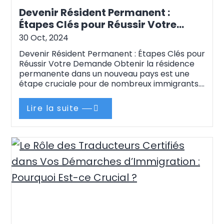
Devenir Résident Permanent :
Étapes Clés pour Réussir Votre
Demande
30 Oct, 2024
Devenir Résident Permanent : Étapes Clés pour
Réussir Votre Demande Obtenir la résidence
permanente dans un nouveau pays est une
étape cruciale pour de nombreux immigrants.
Cela ouvre la voie à une stabilité à long terme,
des avantages économiques, et une
Lire la suite
intégration réussie dans le pays d’accueil.
Cependant, le processus de demande de
résidence permanente…
Continue reading