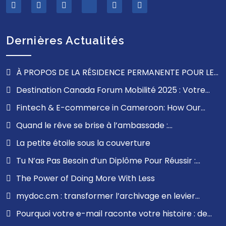
Dernières Actualités
À PROPOS DE LA RÉSIDENCE PERMANENTE POUR LES
FRANCOPHONES À L’EXTÉRIEUR DU QUÉBEC
Destination Canada Forum Mobilité 2025 : Votre
Opportunité de Travailler au Canada
Fintech & E-commerce in Cameroon: How Our
Communication Solutions Can Revolutionize Your User
Quand le rêve se brise à l’ambassade :
Experience
comprendre l’impact d’un refus de visa et trouver la
La petite étoile sous la couverture
force d’avancer
Tu N’as Pas Besoin d’un Diplôme Pour Réussir :
Leçons de Mon Parcours
The Power of Doing More With Less
mydoc.cm : transformer l’archivage en levier
stratégique pour les entreprises en Afrique
Pourquoi votre e-mail raconte votre histoire : de
francophone