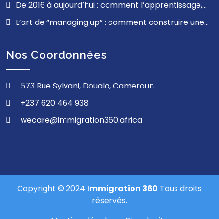
Gmail à ProfessionalMail.cm, la souveraineté
De 2016 à aujourd’hui : comment l’apprentissage,
commence ici
l’empathie et la résilience ont façonné mon parcours
L’art de “managing up” : comment construire une
relation professionnelle solide avec ses supérieurs
Nos Coordonnées
573 Rue Sylvani, Douala, Cameroun
+237 620 464 938
wecare@immigration360.africa
Copyright © 2024
Immigration 360
Tous droits
réservés.