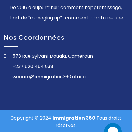
francophone
Gmail à ProfessionalMail.cm, la souveraineté
De 2016 à aujourd’hui : comment l’apprentissage,
commence ici
l’empathie et la résilience ont façonné mon parcours
L’art de “managing up” : comment construire une
relation professionnelle solide avec ses supérieurs
Nos Coordonnées
573 Rue Sylvani, Douala, Cameroun
+237 620 464 938
wecare@immigration360.africa
Copyright © 2024
Immigration 360
Tous droits
réservés.