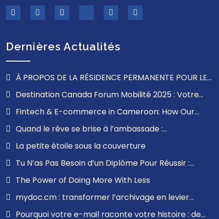
Dernières Actualités
À PROPOS DE LA RÉSIDENCE PERMANENTE POUR LES
FRANCOPHONES À L’EXTÉRIEUR DU QUÉBEC
Destination Canada Forum Mobilité 2025 : Votre
Opportunité de Travailler au Canada
Fintech & E-commerce in Cameroon: How Our
Communication Solutions Can Revolutionize Your User
Quand le rêve se brise à l’ambassade :
Experience
comprendre l’impact d’un refus de visa et trouver la
La petite étoile sous la couverture
force d’avancer
Tu N’as Pas Besoin d’un Diplôme Pour Réussir :
Leçons de Mon Parcours
The Power of Doing More With Less
mydoc.cm : transformer l’archivage en levier
stratégique pour les entreprises en Afrique
Pourquoi votre e-mail raconte votre histoire : de